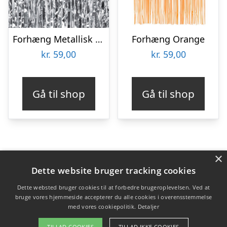
Forhæng Metallisk Sølv
Forhæng Orange
kr.
59,00
kr.
59,00
Gå til shop
Gå til shop
×
Varekategorier
Dette website bruger tracking cookies
Produkter
Dette websted bruger cookies til at forbedre brugeroplevelsen. Ved at
bruge vores hjemmeside accepterer du alle cookies i overensstemmelse
med vores cookiepolitik.
Detaljer
Copyright 2026 - Pilanto Aps
TILLAD COOKIES
TILLAD IKKE COOKIES