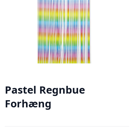
Pastel Regnbue
Forhæng