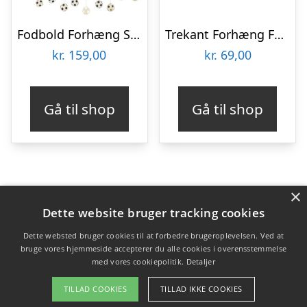
Fodbold Forhæng Sort/Hvid/Guld
Trekant Forhæng Fuchsia
kr.
159,00
kr.
69,00
Gå til shop
Gå til shop
×
Varekategorier
Dette website bruger tracking cookies
Produkter
Dette websted bruger cookies til at forbedre brugeroplevelsen. Ved at
bruge vores hjemmeside accepterer du alle cookies i overensstemmelse
med vores cookiepolitik.
Detaljer
Copyright 2026 - Pilanto Aps
TILLAD COOKIES
TILLAD IKKE COOKIES
Forside
Om / kontakt
Blog
Betingelser